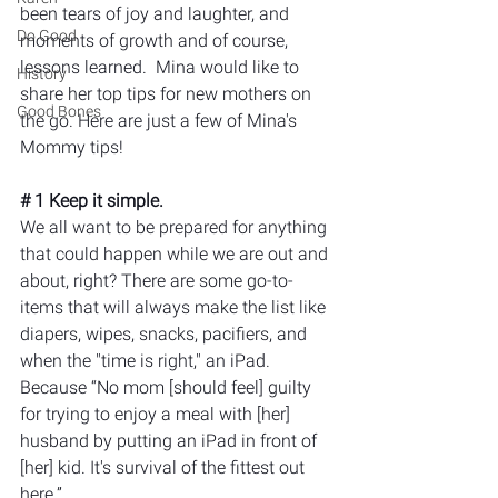
been tears of joy and laughter, and 
Do Good
moments of growth and of course, 
lessons learned.  Mina would like to 
History
share her top tips for new mothers on 
Good Bones
the go. Here are just a few of Mina's 
Mommy tips! 
# 1 Keep it simple.
We all want to be prepared for anything 
that could happen while we are out and 
about, right? There are some go-to-
items that will always make the list like 
diapers, wipes, snacks, pacifiers, and 
when the "time is right," an iPad. 
Because “No mom [should feel] guilty 
for trying to enjoy a meal with [her] 
husband by putting an iPad in front of 
[her] kid. It's survival of the fittest out 
here.”