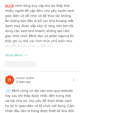
ALO8
 mình từng truy cập thử do thấy khá 
nhiều người đề cập đến, chủ yếu muốn xem 
giao diện có dễ nhìn và dễ thao tác không. 
Ấn tượng ban đầu là bố cục khá thoáng mắt, 
danh mục được sắp xếp rõ ràng nên tìm nội 
dung cần xem khá nhanh, không tạo cảm 
giác nhồi nhét. Mình đọc sơ phần nạp/rút thì 
thấy ghi cụ thể các hình thức phổ biến như 
chuyển khoản cùng ví điện tử…
Show More
Like
Reply
nestor scalisi
2 days ago
J88
 Mình cũng có dịp vào xem qua website 
này sau khi thấy được nhắc đến trong một 
vài bài chia sẻ, chủ yếu để tham khảo cách 
họ bố trí giao diện và tổ chức nội dung. Cảm 
nhận đầu tiên là trang được thiết kế khá đơn 