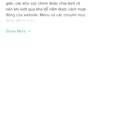
giản, các khu vực chính được chia tách rõ 
nên khi lướt qua khá dễ nắm được cách hoạt 
động của website. Menu và các chuyên mục 
được đặt ở vị trí…
Show More
Like
Reply
nestor scalisi
2 days ago
888K
 Mình cũng có dịp truy cập vào xem 
qua website này sau khi thấy được một vài 
người giới thiệu, chủ yếu để tham khảo cách 
họ xây dựng giao diện và trình bày các nội 
dung. Ấn tượng đầu tiên là tổng thể được 
thiết kế khá gọn gàng, bố cục cân đối và các 
khu vực thông tin được sắp xếp theo trình tự 
rõ ràng nên khi quan sát không tạo cảm giác 
rối mắt mà vẫn…
Show More