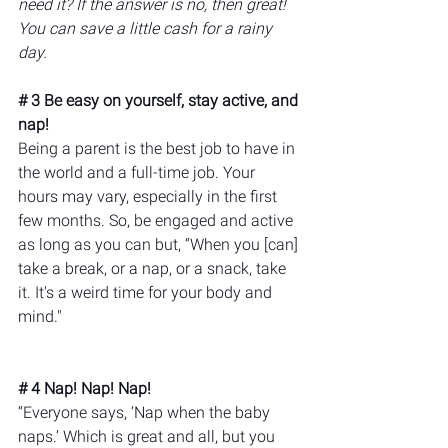
need it? If the answer is no, then great! 
You can save a little cash for a rainy 
day.
# 3 Be easy on yourself, stay active, and 
nap!
Being a parent is the best job to have in 
the world and a full-time job. Your 
hours may vary, especially in the first 
few months. So, be engaged and active 
as long as you can but, “When you [can] 
take a break, or a nap, or a snack, take 
it. It's a weird time for your body and 
mind."
# 4 Nap! Nap! Nap!
“Everyone says, ‘Nap when the baby 
naps.’ Which is great and all, but you 