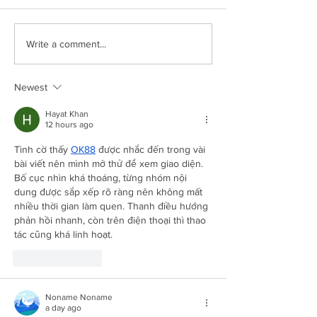
Family Q&A with
Step Into Summer With
Write a comment...
Our Top Decluttering Tips
Newest
Hayat Khan
12 hours ago
Tình cờ thấy 
OK88
 được nhắc đến trong vài 
bài viết nên mình mở thử để xem giao diện. 
Bố cục nhìn khá thoáng, từng nhóm nội 
dung được sắp xếp rõ ràng nên không mất 
nhiều thời gian làm quen. Thanh điều hướng 
phản hồi nhanh, còn trên điện thoại thì thao 
tác cũng khá linh hoạt.
Like
Reply
Noname Noname
a day ago