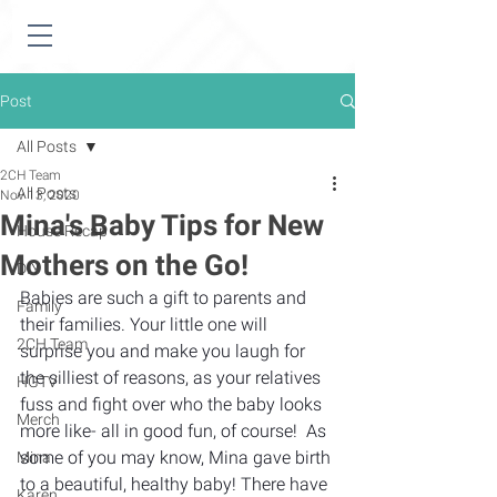
Post
All Posts
2CH Team
All Posts
Nov 13, 2020
Mina's Baby Tips for New
House Recap
Mothers on the Go!
DIY
Babies are such a gift to parents and 
Family
their families. Your little one will 
2CH Team
surprise you and make you laugh for 
the silliest of reasons, as your relatives 
HGTV
fuss and fight over who the baby looks 
Merch
more like- all in good fun, of course!  As 
some of you may know, Mina gave birth 
Mina
to a beautiful, healthy baby! There have 
Karen