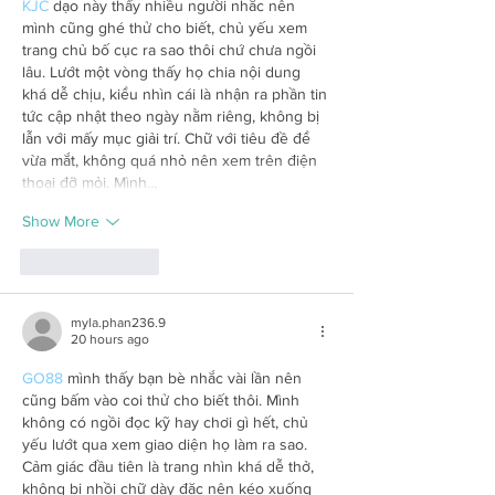
KJC
 dạo này thấy nhiều người nhắc nên 
mình cũng ghé thử cho biết, chủ yếu xem 
trang chủ bố cục ra sao thôi chứ chưa ngồi 
lâu. Lướt một vòng thấy họ chia nội dung 
khá dễ chịu, kiểu nhìn cái là nhận ra phần tin 
tức cập nhật theo ngày nằm riêng, không bị 
lẫn với mấy mục giải trí. Chữ với tiêu đề để 
vừa mắt, không quá nhỏ nên xem trên điện 
thoại đỡ mỏi. Mình…
Show More
Like
Reply
myla.phan236.9
20 hours ago
GO88
 mình thấy bạn bè nhắc vài lần nên 
cũng bấm vào coi thử cho biết thôi. Mình 
không có ngồi đọc kỹ hay chơi gì hết, chủ 
yếu lướt qua xem giao diện họ làm ra sao. 
Cảm giác đầu tiên là trang nhìn khá dễ thở, 
không bị nhồi chữ dày đặc nên kéo xuống 