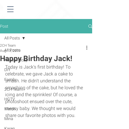
Post
All Posts
2CH Team
All Posts
Aug 13, 2019
Happy Birthday Jack!
House Recap
Today is Jack's first birthday! To 
DIY
celebrate, we gave Jack a cake to 
Family
smash. He didn't understand the 
smashing of the cake, but he loved the 
2CH Team
icing and the sprinkles! Of course, a 
HGTV
photoshoot ensued over the cute, 
messy baby. We thought we would 
Merch
share our favorite photos with you. 
Mina
Karen