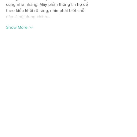
cũng nhẹ nhàng. Mấy phần thông tin họ để 
theo kiểu khối rõ ràng, nhìn phát biết chỗ 
nào là nội dung chính…
Show More
Like
Reply
giecphangqua.n.h.g.h.u.n.g
a day ago
hitclub
 dạo này thấy bạn bè nói qua nói lại 
nên mình cũng bấm vào nghía thử cho biết. 
Mình chỉ xem giao diện thôi chứ không đào 
sâu nội dung gì cả. Ấn tượng đầu là trang 
nhìn khá thoáng, mọi thứ chia thành từng 
khối nên lướt xuống không bị rối mắt. Mấy 
phần thông tin họ để theo kiểu gọn gàng, 
nhìn một cái là biết đang ở mục nào, không 
phải mò lâu. Cái mình thích…
Show More