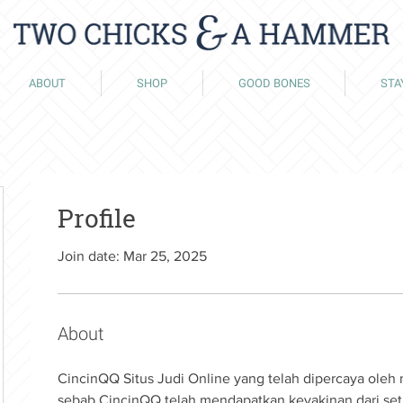
ABOUT
SHOP
GOOD BONES
STA
Profile
Join date: Mar 25, 2025
About
CincinQQ Situs Judi Online yang telah dipercaya oleh m
sebab CincinQQ telah mendapatkan keyakinan dari se