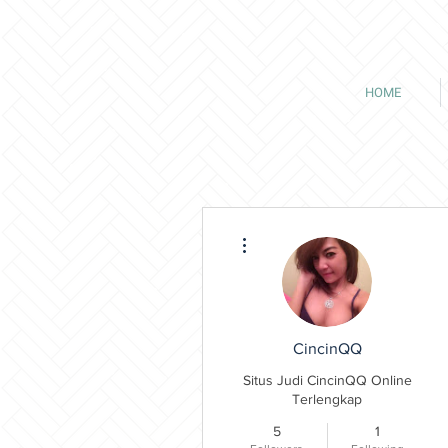
HOME
More actions
CincinQQ
Situs Judi CincinQQ Online
Terlengkap
5
1