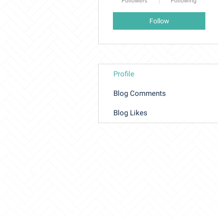
Followers
Following
Follow
Profile
Blog Comments
Blog Likes