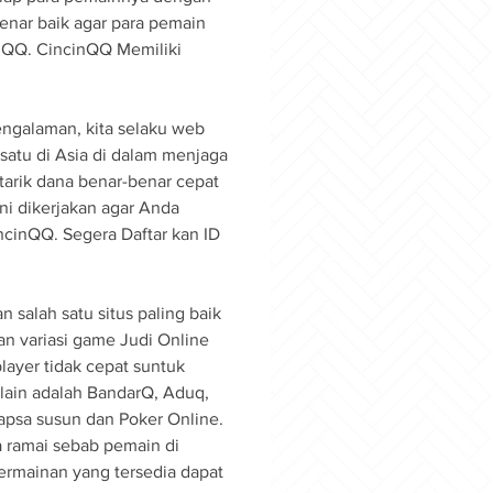
nar baik agar para pemain 
nQQ. CincinQQ Memiliki 
ngalaman, kita selaku web 
 satu di Asia di dalam menjaga 
/ tarik dana benar-benar cepat 
ni dikerjakan agar Anda 
inQQ. Segera Daftar kan ID 
salah satu situs paling baik 
n variasi game Judi Online 
yer tidak cepat suntuk 
lain adalah BandarQ, Aduq, 
psa susun dan Poker Online. 
 ramai sebab pemain di 
ermainan yang tersedia dapat 