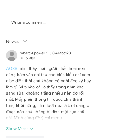
New House, Old Spirit
The Stately Hou
Write a comment...
Sanders
Newest
robert50powell.9.5.8.4+abc123
a day ago
AO88
 mình thấy mọi người nhắc hoài nên 
cũng bấm vào coi thử cho biết, kiểu chỉ xem 
giao diện thôi chứ không có ngồi đọc kỹ hay 
làm gì. Vừa vào cái là thấy trang nhìn khá 
sáng sủa, khoảng trắng nhiều nên đỡ rối 
mắt. Mấy phần thông tin được chia thành 
từng khối riêng, nhìn lướt qua là biết đang ở 
đoạn nào chứ không bị dính một cục chữ 
dài. Mình cũng để ý cái menu…
Show More