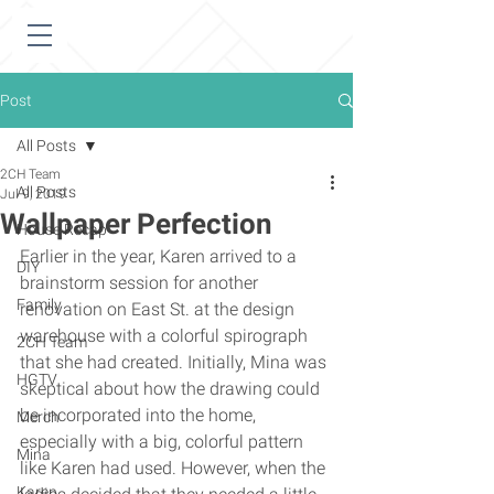
Post
All Posts
2CH Team
All Posts
Jul 9, 2019
Wallpaper Perfection
House Recap
Earlier in the year, Karen arrived to a 
DIY
brainstorm session for another 
Family
renovation on East St. at the design 
warehouse with a colorful spirograph 
2CH Team
that she had created. Initially, Mina was 
HGTV
skeptical about how the drawing could 
be incorporated into the home, 
Merch
especially with a big, colorful pattern 
Mina
like Karen had used. However, when the 
Karen