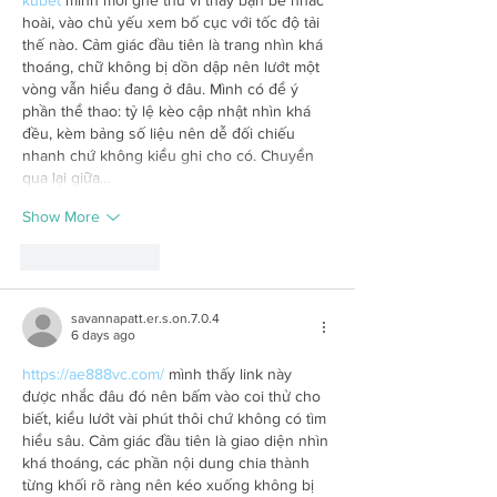
hoài, vào chủ yếu xem bố cục với tốc độ tải 
thế nào. Cảm giác đầu tiên là trang nhìn khá 
thoáng, chữ không bị dồn dập nên lướt một 
vòng vẫn hiểu đang ở đâu. Mình có để ý 
phần thể thao: tỷ lệ kèo cập nhật nhìn khá 
đều, kèm bảng số liệu nên dễ đối chiếu 
nhanh chứ không kiểu ghi cho có. Chuyển 
qua lại giữa…
Show More
Like
Reply
savannapatt.er.s.on.7.0.4
6 days ago
https://ae888vc.com/
 mình thấy link này 
được nhắc đâu đó nên bấm vào coi thử cho 
biết, kiểu lướt vài phút thôi chứ không có tìm 
hiểu sâu. Cảm giác đầu tiên là giao diện nhìn 
khá thoáng, các phần nội dung chia thành 
từng khối rõ ràng nên kéo xuống không bị 