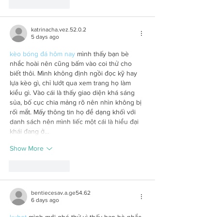
Like
Reply
katrinacha.vez.52.0.2
5 days ago
kèo bóng đá hôm nay
 mình thấy bạn bè 
nhắc hoài nên cũng bấm vào coi thử cho 
biết thôi. Mình không định ngồi đọc kỹ hay 
lựa kèo gì, chỉ lướt qua xem trang họ làm 
kiểu gì. Vào cái là thấy giao diện khá sáng 
sủa, bố cục chia mảng rõ nên nhìn không bị 
rối mắt. Mấy thông tin họ để dạng khối với 
danh sách nên mình liếc một cái là hiểu đại 
khái đang ở…
Show More
Like
Reply
bentiecesav.a.ge54.62
6 days ago
kubet
 mình mới ghé thử vì thấy bạn bè nhắc 