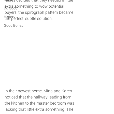
ladies decided that they needed a little 
extra something to wow potential 
Do Good
buyers, the spirograph pattern became 
History
the perfect, subtle solution. 
Good Bones
In their newest home, Mina and Karen 
noticed that the hallway leading from 
the kitchen to the master bedroom was 
lacking that little extra something. The 